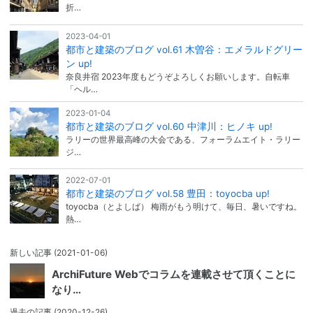
折…
2023-04-01
都市と建築のブログ vol.61 木曽谷：エメラルドグリー
ン up!
奈良井宿 2023年度もどうぞよろしくお願いします。自転車
「ヘル…
2023-01-04
都市と建築のブログ vol.60 中津川：ヒノキ up!
ラリーの世界最高峰の大会である、フォーラムエイト・ラリー
ジ…
2022-07-01
都市と建築のブログ vol.58 豊田：toyocba up!
toyocba（とよしば） 梅雨がもう明けて、毎日、暑いですね。
熱…
新しい記事
(2021-01-06)
ArchiFuture Webでコラムを連載させて頂くことに
なり…
過去の記事
(2020-12-26)