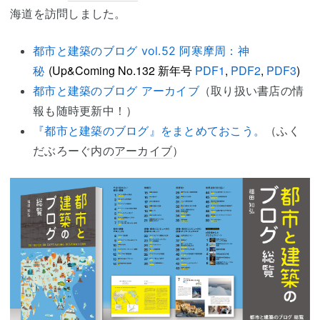
海道を訪問しました。
都市と建築のブログ vol.52 阿寒摩周：神
(Up&Coming No.132 新年号
PDF1
,
PDF2
,
PDF3
)
秘
都市と建築のブログ アーカイブ
（取り扱い書店の情
報も随時更新中！）
『都市と建築のブログ』をまとめておこう。
（ふく
だぶろーぐ内の
アーカイブ
）